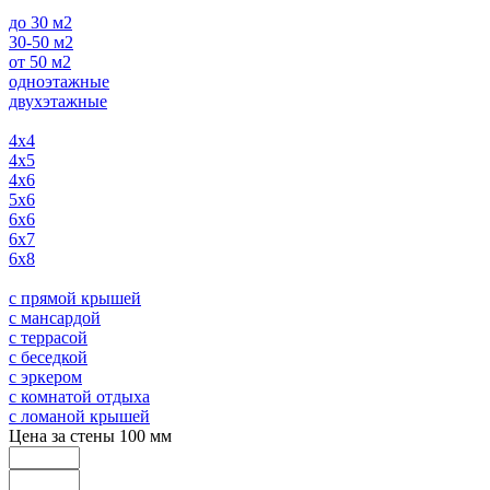
до 30 м2
30-50 м2
от 50 м2
одноэтажные
двухэтажные
4х4
4х5
4х6
5х6
6х6
6х7
6х8
с прямой крышей
с мансардой
с террасой
с беседкой
с эркером
с комнатой отдыха
с ломаной крышей
Цена за стены 100 мм