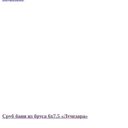
Сруб бани из бруса 6х7.5 «Лучезара»