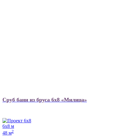
Сруб бани из бруса 6х8 «Милица»
6х8 м
2
48 м