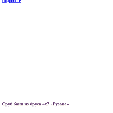
Подробнее
Сруб бани из бруса 4х7 «Рузана»