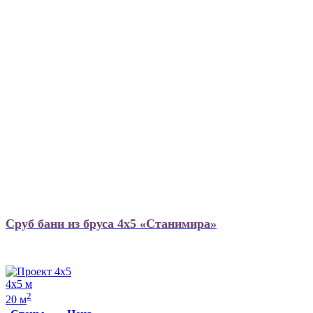
Сруб бани из бруса 4х5 «Станимира»
4х5 м
2
20 м