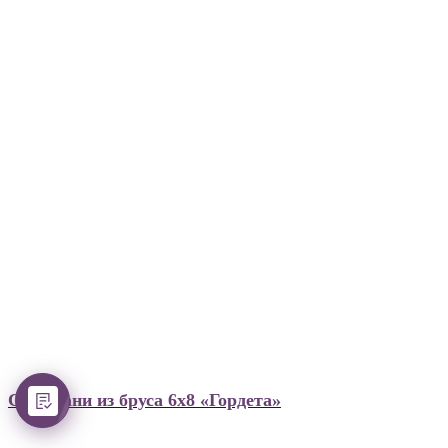
Сруб бани из бруса 6х8 «Гордета»