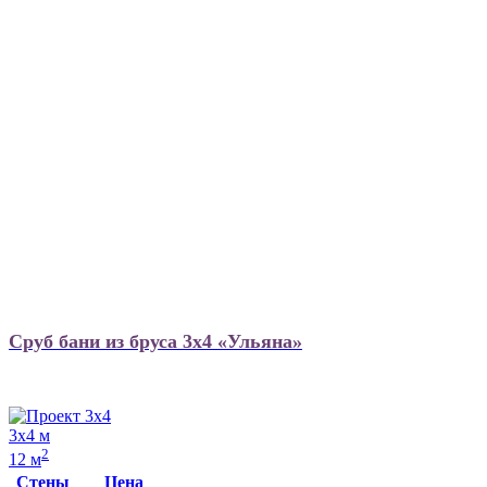
Сруб бани из бруса 3х4 «Ульяна»
3х4 м
2
12 м
Стены
Цена