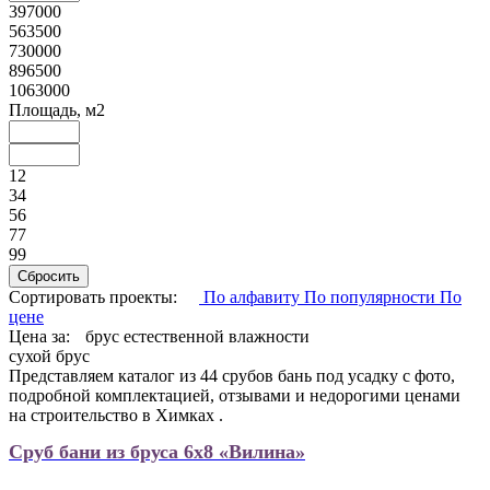
397000
563500
730000
896500
1063000
Площадь, м2
12
34
56
77
99
Сортировать проекты:
По алфавиту
По популярности
По
цене
Цена за:
брус естественной влажности
сухой брус
Представляем каталог из 44 срубов бань под усадку с фото,
подробной комплектацией, отзывами и недорогими ценами
на строительство в Химках .
Сруб бани из бруса 6х8 «Вилина»