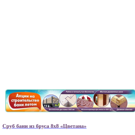
Сруб бани из бруса 8х8 «Цветана»