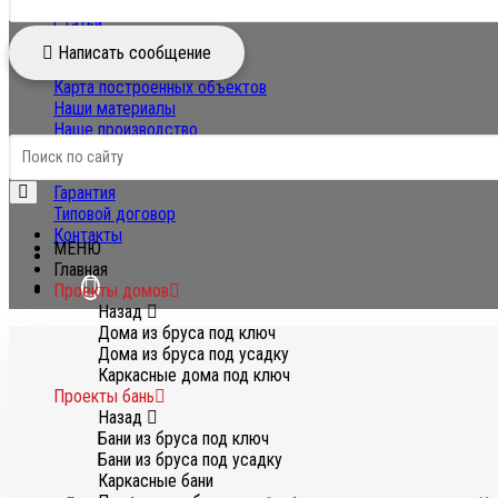
Словарь терминов
Статьи
Вопрос-ответ
Написать сообщение
О компании
Карта построенных объектов
Наши материалы
Наше производство
Экскурсия на стройку
ГОСТ и СНиП
Гарантия
Типовой договор
Контакты
МЕНЮ
Главная
Проекты домов
Назад
Дома из бруса под ключ
Дома из бруса под усадку
Каркасные дома под ключ
Проекты бань
Назад
Бани из бруса под ключ
Бани из бруса под усадку
Каркасные бани