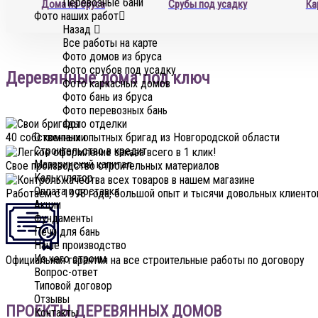
Перевозные бани
Дома из бруса
Срубы под усадку
Ка
Фото наших работ
Назад
Все работы на карте
Фото домов из бруса
Фото срубов под усадку
Деревянные дома под ключ
Фото каркасных домов
Фото бань из бруса
Фото перевозных бань
Фото отделки
О компании
40 собственных опытных бригад из Новгородской области
Строительство в кредит
Материнский капитал
Свое производство строительных материалов
Калькулятор
Оплата и доставка
Работаем с 1998 года, большой опыт и тысячи довольных клиенто
Акции
Фундаменты
Печи для бань
Наше производство
Из чего строим
Официальная гарантия на все строительные работы по договору
Вопрос-ответ
Типовой договор
Отзывы
ПРОЕКТЫ ДЕРЕВЯННЫХ ДОМОВ
Контакты