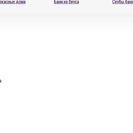
ркасные дома
Бани из бруса
Срубы бан
в