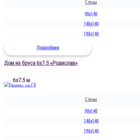
Стены
90x140
140x140
190x140
Подробнее
Дом из бруса 6х7.5 «Родислав»
6х7.5 м
Стены
90x140
140x140
190x140