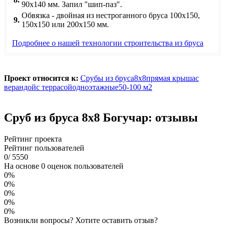
90х140 мм. Запил "шип-паз".
Обвязка - двойная из нестроганного бруса 100х150,
9.
150х150 или 200х150 мм.
Подробнее о нашей технологии строительства из бруса
Проект относится к:
Срубы из бруса
8х8
прямая крыша
с
верандой
с террасой
одноэтажные
50-100 м2
Сруб из бруса 8х8 Богучар: отзывы
Рейтинг проекта
Рейтинг пользователей
0
/
5
5
5
0
На основе 0 оценок пользователей
0%
0%
0%
0%
0%
Возникли вопросы? Хотите оставить отзыв?