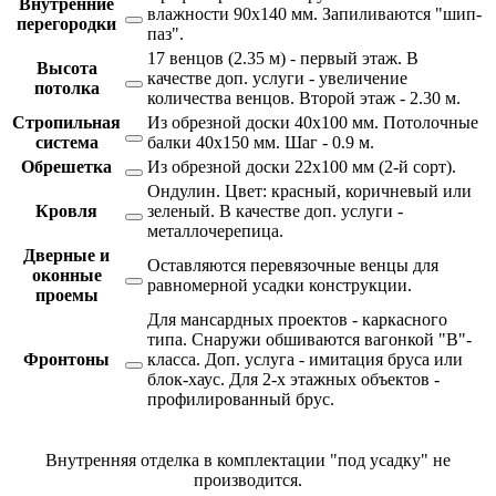
Внутренние
влажности 90х140 мм. Запиливаются "шип-
перегородки
паз".
17 венцов (2.35 м) - первый этаж. В
Высота
качестве доп. услуги - увеличение
потолка
количества венцов. Второй этаж - 2.30 м.
Стропильная
Из обрезной доски 40х100 мм. Потолочные
система
балки 40х150 мм. Шаг - 0.9 м.
Обрешетка
Из обрезной доски 22х100 мм (2-й сорт).
Ондулин. Цвет: красный, коричневый или
Кровля
зеленый. В качестве доп. услуги -
металлочерепица.
Дверные и
Оставляются перевязочные венцы для
оконные
равномерной усадки конструкции.
проемы
Для мансардных проектов - каркасного
типа. Снаружи обшиваются вагонкой "В"-
Фронтоны
класса. Доп. услуга - имитация бруса или
блок-хаус. Для 2-х этажных объектов -
профилированный брус.
Внутренняя отделка в комплектации "под усадку" не
производится.