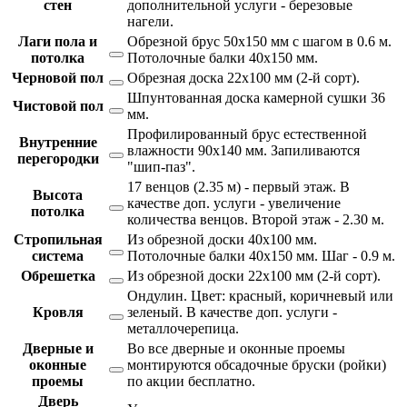
стен
дополнительной услуги - березовые
нагели.
Лаги пола и
Обрезной брус 50х150 мм с шагом в 0.6 м.
потолка
Потолочные балки 40х150 мм.
Черновой пол
Обрезная доска 22х100 мм (2-й сорт).
Шпунтованная доска камерной сушки 36
Чистовой пол
мм.
Профилированный брус естественной
Внутренние
влажности 90х140 мм. Запиливаются
перегородки
"шип-паз".
17 венцов (2.35 м) - первый этаж. В
Высота
качестве доп. услуги - увеличение
потолка
количества венцов. Второй этаж - 2.30 м.
Стропильная
Из обрезной доски 40х100 мм.
система
Потолочные балки 40х150 мм. Шаг - 0.9 м.
Обрешетка
Из обрезной доски 22х100 мм (2-й сорт).
Ондулин. Цвет: красный, коричневый или
Кровля
зеленый. В качестве доп. услуги -
металлочерепица.
Дверные и
Во все дверные и оконные проемы
оконные
монтируются обсадочные бруски (ройки)
проемы
по акции бесплатно.
Дверь