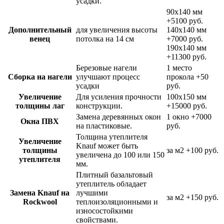
усадки.
90х140 мм
+5100 руб.
Дополнительный
для увеличения высоты
140х140 мм
венец
потолка на 14 см
+7000 руб.
190х140 мм
+11300 руб.
Березовые нагели
1 место
Сборка на нагели
улучшают процесс
прокола
+50
усадки
руб.
Увеличение
Для усиления прочности
100х150 мм
толщины лаг
конструкции.
+15000 руб.
Замена деревянных окон
1 окно
+7000
Окна ПВХ
на пластиковые.
руб.
Толщина утеплителя
Увеличение
Knauf может быть
толщины
за м2
+100 руб.
увеличена до 100 или 150
утеплителя
мм.
Плитный базальтовый
утеплитель обладает
Замена Knauf на
лучшими
за м2
+150 руб.
Rockwool
теплоизоляционными и
износостойкими
свойствами.