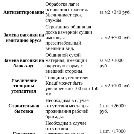
Обработка лаг и
основания строения.
Антисептирование
за м2
+340 руб.
Увеличивает срок
службы.
Строганная обшивная
доска камерной сушки
Замена вагонки на
имеющая
за м2
+700 руб.
имитацию бруса
презентабельный
внешний вид.
Обшивной сухой
Замена вагонки на
материал, имеющий
за м2
+1000
блок-хаус
округлую форму с
руб.
внешней стороны.
Толщина утеплителя
Увеличение
Knauf может быть
толщины
за м2
+100 руб.
увеличена до 100 или 150
утеплителя
мм.
Необходима в случае
Строительная
отсутствия места для
1 шт.
+26000
бытовка
проживания рабочей
руб.
бригады.
Необходим в случае
отсутствия
1 шт.
+17000
Генератор
электроэнергии на