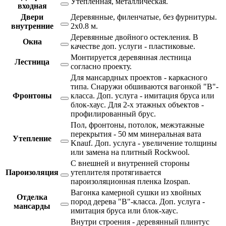
Утепленная, металлическая.
входная
Двери
Деревянные, филенчатые, без фурнитуры.
внутренние
2х0.8 м.
Деревянные двойного остекления. В
Окна
качестве доп. услуги - пластиковые.
Монтируется деревянная лестница
Лестница
согласно проекту.
Для мансардных проектов - каркасного
типа. Снаружи обшиваются вагонкой "В"-
Фронтоны
класса. Доп. услуга - имитация бруса или
блок-хаус. Для 2-х этажных объектов -
профилированный брус.
Пол, фронтоны, потолок, межэтажные
перекрытия - 50 мм минеральная вата
Утепление
Knauf. Доп. услуга - увеличение толщины
или замена на плитный Rockwool.
С внешней и внутренней стороны
Пароизоляция
утеплителя протягивается
пароизоляционная пленка Izospan.
Вагонка камерной сушки из хвойных
Отделка
пород дерева "В"-класса. Доп. услуга -
мансарды
имитация бруса или блок-хаус.
Внутри строения - деревянный плинтус