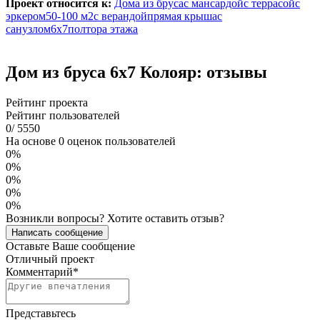
Проект относится к:
Дома из бруса
с мансардой
с террасой
с
эркером
50-100 м2
с верандой
прямая крыша
с
санузлом
6х7
полтора этажа
Дом из бруса 6х7 Колояр: отзывы
Рейтинг проекта
Рейтинг пользователей
0
/
5
5
5
0
На основе 0 оценок пользователей
0%
0%
0%
0%
0%
Возникли вопросы? Хотите оставить отзыв?
Написать сообщение
Оставьте Ваше сообщение
Отличный проект
Комментарий
*
Представьтесь